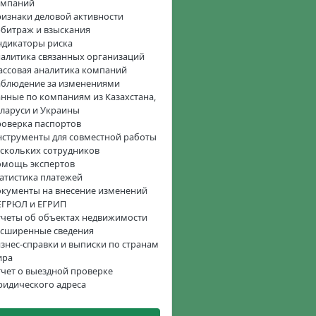
омпаний
изнаки деловой активности
битраж и взыскания
дикаторы риска
алитика связанных организаций
ссовая аналитика компаний
блюдение за изменениями
нные по компаниям из Казахстана,
ларуси и Украины
оверка паспортов
струменты для совместной работы
скольких сотрудников
омощь экспертов
атистика платежей
кументы на внесение изменений
ЕГРЮЛ и ЕГРИП
четы об объектах недвижимости
сширенные сведения
знес-справки и выписки по странам
ира
чет о выездной проверке
идического адреса