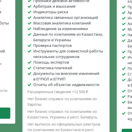
5
Признаки деловой активности
к
Арбитраж и взыскания
Пр
в
Индикаторы риска
Ар
Аналитика связанных организаций
Ин
аботы
Массовая аналитика компаний
Ан
Наблюдение за изменениями
Ма
Данные по компаниям из Казахстана,
На
Беларуси и Украины
Да
Проверка паспортов
Бе
ний
Инструменты для совместной работы
Пр
нескольких сотрудников
Ин
Помощь экспертов
не
и
Статистика платежей
П
Документы на внесение изменений
Ст
в ЕГРЮЛ и ЕГРИП
До
Отчеты об объектах недвижимости
в 
ости
От
Расширенные сведения +12 500 ₽
Ра
Нет бизнес-справок по компаниям из
Би
Европы
м
Нет бизнес-справок по компаниям из
От
Казахстана, Украины и респ. Беларусь
юр
Нет выписок из официальных реестров
по компаниям из Казахстана и респ.