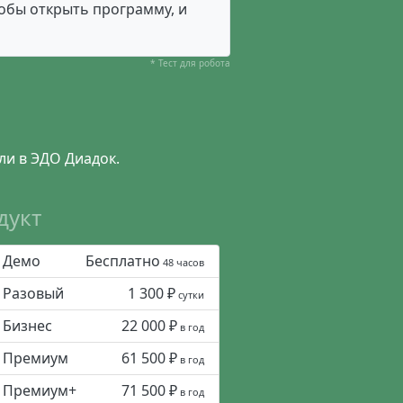
тобы открыть программу, и
* Тест для робота
ли в ЭДО Диадок.
дукт
Демо
Бесплатно
48 часов
Разовый
1 300 ₽
сутки
Бизнес
22 000 ₽
в год
Премиум
61 500 ₽
в год
Премиум+
71 500 ₽
в год