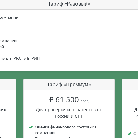
Тариф «Разовый»
 компаний
компании
ий
ний в ЕГРЮЛ и ЕГРИП
Тариф «Премиум»
₽ 61 500
/ год
ких
Для проверки контрагентов по
Д
России и СНГ
Р
Оценка финансового состояния
компаний
Оц