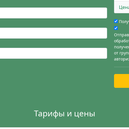
Цен
Полу
Отправ
обрабо
получе
от гру
автори
Тарифы и цены