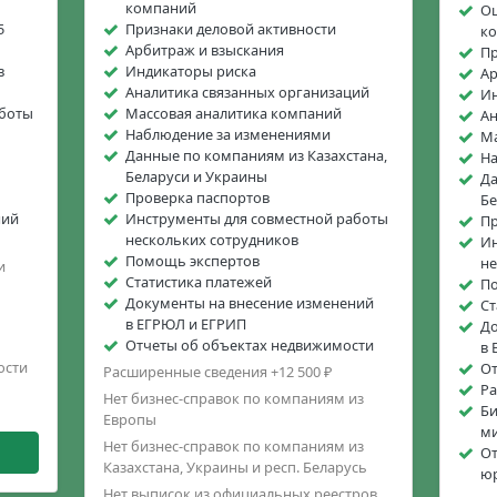
компаний
Оц
5
Признаки деловой активности
к
Арбитраж и взыскания
Пр
в
Индикаторы риска
Ар
Аналитика связанных организаций
Ин
аботы
Массовая аналитика компаний
Ан
Наблюдение за изменениями
Ма
Данные по компаниям из Казахстана,
На
Беларуси и Украины
Да
Проверка паспортов
Бе
ний
Инструменты для совместной работы
Пр
нескольких сотрудников
Ин
Помощь экспертов
не
и
Статистика платежей
П
Документы на внесение изменений
Ст
в ЕГРЮЛ и ЕГРИП
До
Отчеты об объектах недвижимости
в 
ости
От
Расширенные сведения +12 500 ₽
Ра
Нет бизнес-справок по компаниям из
Би
Европы
м
Нет бизнес-справок по компаниям из
От
Казахстана, Украины и респ. Беларусь
юр
Нет выписок из официальных реестров