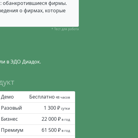
ер: обанкротившиеся фирмы.
ведения о фирмах, которые
* Тест для робота
ли в ЭДО Диадок.
дукт
Демо
Бесплатно
48 часов
Разовый
1 300 ₽
сутки
Бизнес
22 000 ₽
в год
Премиум
61 500 ₽
в год