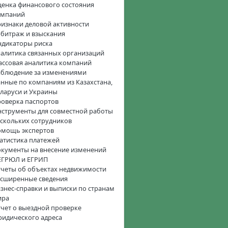
енка финансового состояния
омпаний
изнаки деловой активности
битраж и взыскания
дикаторы риска
алитика связанных организаций
ссовая аналитика компаний
блюдение за изменениями
нные по компаниям из Казахстана,
ларуси и Украины
оверка паспортов
струменты для совместной работы
скольких сотрудников
омощь экспертов
атистика платежей
кументы на внесение изменений
ЕГРЮЛ и ЕГРИП
четы об объектах недвижимости
сширенные сведения
знес-справки и выписки по странам
ира
чет о выездной проверке
идического адреса