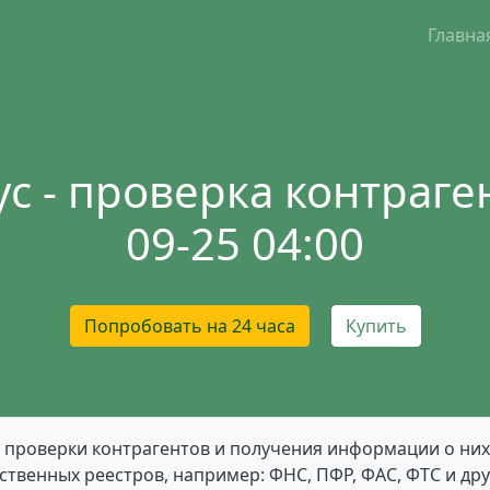
Главна
с - проверка контраген
09-25 04:00
Попробовать на 24 часа
Купить
 проверки контрагентов и получения информации о них
рственных реестров, например: ФНС, ПФР, ФАС, ФТС и дру