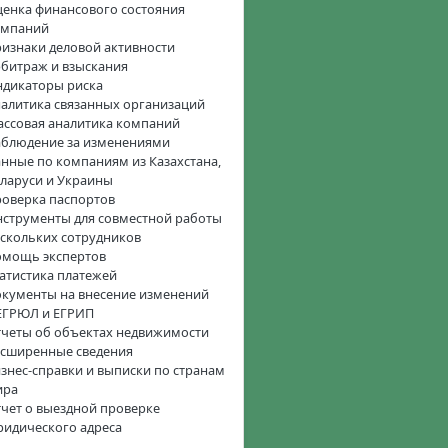
енка финансового состояния
омпаний
изнаки деловой активности
битраж и взыскания
дикаторы риска
алитика связанных организаций
ссовая аналитика компаний
блюдение за изменениями
нные по компаниям из Казахстана,
ларуси и Украины
оверка паспортов
струменты для совместной работы
скольких сотрудников
омощь экспертов
атистика платежей
кументы на внесение изменений
ЕГРЮЛ и ЕГРИП
четы об объектах недвижимости
сширенные сведения
знес-справки и выписки по странам
ира
чет о выездной проверке
идического адреса