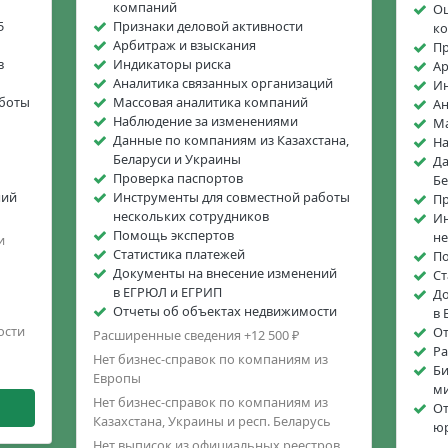
компаний
Оц
5
Признаки деловой активности
к
Арбитраж и взыскания
Пр
в
Индикаторы риска
Ар
Аналитика связанных организаций
Ин
аботы
Массовая аналитика компаний
Ан
Наблюдение за изменениями
Ма
Данные по компаниям из Казахстана,
На
Беларуси и Украины
Да
Проверка паспортов
Бе
ний
Инструменты для совместной работы
Пр
нескольких сотрудников
Ин
Помощь экспертов
не
и
Статистика платежей
П
Документы на внесение изменений
Ст
в ЕГРЮЛ и ЕГРИП
До
Отчеты об объектах недвижимости
в 
ости
От
Расширенные сведения +12 500 ₽
Ра
Нет бизнес-справок по компаниям из
Би
Европы
м
Нет бизнес-справок по компаниям из
От
Казахстана, Украины и респ. Беларусь
юр
Нет выписок из официальных реестров