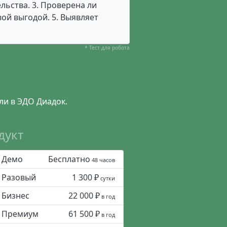
льства. 3. Проверена ли
ой выгодой. 5. Выявляет
* Тест для робота
ли в ЭДО Диадок.
дукт
Демо
Бесплатно
48 часов
Разовый
1 300 ₽
сутки
Бизнес
22 000 ₽
в год
Премиум
61 500 ₽
в год