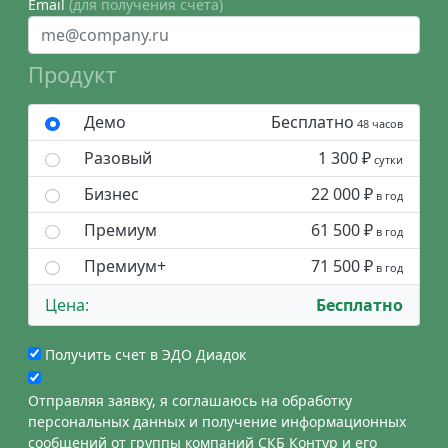
Email
(для получения счета)
Продукт
Демо
Бесплатно
48 часов
Разовый
1 300 ₽
сутки
Бизнес
22 000 ₽
в год
Премиум
61 500 ₽
в год
Премиум+
71 500 ₽
в год
Цена:
Бесплатно
Получить счет в ЭДО Диадок
Отправляя заявку, я соглашаюсь на обработку
персональных данных и получение информационных
сообщений от группы компаний СКБ Контур и его