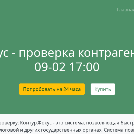
Главна
с - проверка контраген
09-02 17:00
Попробовать на 24 часа
Купить
роверку; Контур.Фокус - это система, позволяющая быс
логовой и других государственных органах. Система по