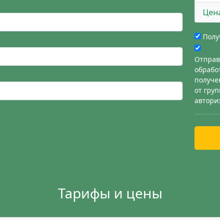
Цен
Полу
Отправ
обрабо
получе
от гру
автори
Тарифы и цены