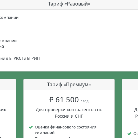
Тариф «Разовый»
 компаний
компании
ий
ний в ЕГРЮЛ и ЕГРИП
Тариф «Премиум»
₽ 61 500
/ год
ких
Для проверки контрагентов по
Д
России и СНГ
Р
Оценка финансового состояния
компаний
Оц