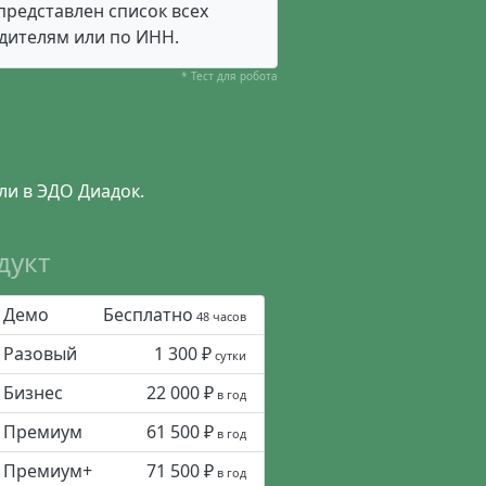
представлен список всех
едителям или по ИНН.
* Тест для робота
ли в ЭДО Диадок.
дукт
Демо
Бесплатно
48 часов
Разовый
1 300 ₽
сутки
Бизнес
22 000 ₽
в год
Премиум
61 500 ₽
в год
Премиум+
71 500 ₽
в год