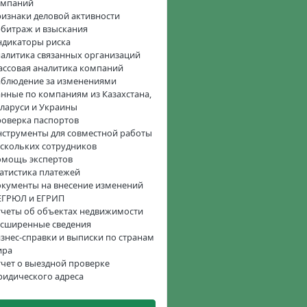
омпаний
изнаки деловой активности
битраж и взыскания
дикаторы риска
алитика связанных организаций
ссовая аналитика компаний
блюдение за изменениями
нные по компаниям из Казахстана,
ларуси и Украины
оверка паспортов
струменты для совместной работы
скольких сотрудников
омощь экспертов
атистика платежей
кументы на внесение изменений
ЕГРЮЛ и ЕГРИП
четы об объектах недвижимости
сширенные сведения
знес-справки и выписки по странам
ира
чет о выездной проверке
идического адреса