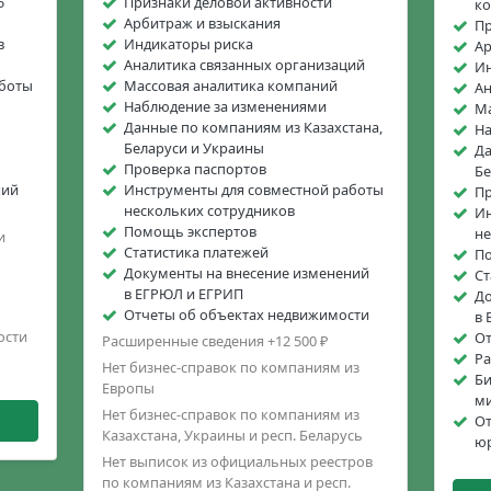
5
Признаки деловой активности
к
Арбитраж и взыскания
Пр
в
Индикаторы риска
Ар
Аналитика связанных организаций
Ин
аботы
Массовая аналитика компаний
Ан
Наблюдение за изменениями
Ма
Данные по компаниям из Казахстана,
На
Беларуси и Украины
Да
Проверка паспортов
Бе
ний
Инструменты для совместной работы
Пр
нескольких сотрудников
Ин
Помощь экспертов
не
и
Статистика платежей
П
Документы на внесение изменений
Ст
в ЕГРЮЛ и ЕГРИП
До
Отчеты об объектах недвижимости
в 
ости
От
Расширенные сведения +12 500 ₽
Ра
Нет бизнес-справок по компаниям из
Би
Европы
м
Нет бизнес-справок по компаниям из
От
Казахстана, Украины и респ. Беларусь
юр
Нет выписок из официальных реестров
по компаниям из Казахстана и респ.