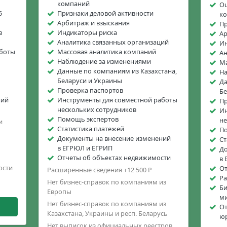
компаний
Оц
5
Признаки деловой активности
к
Арбитраж и взыскания
Пр
в
Индикаторы риска
Ар
Аналитика связанных организаций
Ин
аботы
Массовая аналитика компаний
Ан
Наблюдение за изменениями
Ма
Данные по компаниям из Казахстана,
На
Беларуси и Украины
Да
Проверка паспортов
Бе
ний
Инструменты для совместной работы
Пр
нескольких сотрудников
Ин
Помощь экспертов
не
и
Статистика платежей
П
Документы на внесение изменений
Ст
в ЕГРЮЛ и ЕГРИП
До
Отчеты об объектах недвижимости
в 
ости
От
Расширенные сведения +12 500 ₽
Ра
Нет бизнес-справок по компаниям из
Би
Европы
м
Нет бизнес-справок по компаниям из
От
Казахстана, Украины и респ. Беларусь
юр
Нет выписок из официальных реестров