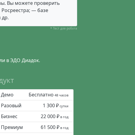
азы. Вы можете проверить
 Росреестра; — базе
 др.
* Тест для робота
ли в ЭДО Диадок.
дукт
Демо
Бесплатно
48 часов
Разовый
1 300 ₽
сутки
Бизнес
22 000 ₽
в год
Премиум
61 500 ₽
в год