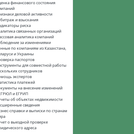
енка финансового состояния
омпаний
изнаки деловой активности
битраж и взыскания
дикаторы риска
алитика связанных организаций
ссовая аналитика компаний
блюдение за изменениями
нные по компаниям из Казахстана,
ларуси и Украины
оверка паспортов
струменты для совместной работы
скольких сотрудников
омощь экспертов
атистика платежей
кументы на внесение изменений
ЕГРЮЛ и ЕГРИП
четы об объектах недвижимости
сширенные сведения
знес-справки и выписки по странам
ира
чет о выездной проверке
идического адреса