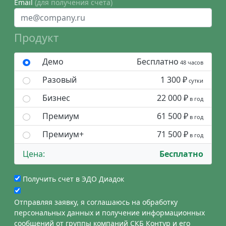
Email
(для получения счета)
Продукт
Демо
Бесплатно
48 часов
Разовый
1 300 ₽
сутки
Бизнес
22 000 ₽
в год
Премиум
61 500 ₽
в год
Премиум+
71 500 ₽
в год
Цена:
Бесплатно
Получить счет в ЭДО Диадок
Отправляя заявку, я соглашаюсь на обработку
персональных данных и получение информационных
сообщений от группы компаний СКБ Контур и его